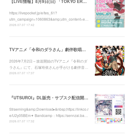
【LIVE情報】8月9日(日) 「TOKYO ERG SUMMIT VOL.61」に出演します！
https://livepocket.jp/e/tes_61?
utm_campaign=1060863&amp;utm_content=e…
2026.07.07 17:42
TVアニメ「令和のダラさん」劇伴歌唱しました！
2026年7月2日～放送開始のTVアニメ『令和のダ
ラさん』にて、石塚玲依さんが手がける劇伴音…
2026.07.07 17:37
『UTSUROI』DL販売・サブスク配信開始！
Straeming&amp;Download▸&nbsp;https://linkco.r
e/U2y05BEm✦ Bandcamp：https://sennzai.ba…
2026.07.07 17:32