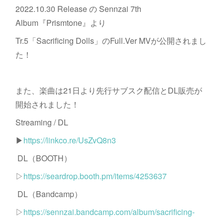
2022.10.30 Release の Sennzai 7th
Album『Prismtone』より
Tr.5「Sacrificing Dolls」のFull.Ver MVが公開されまし
た！
また、楽曲は21日より先行サブスク配信とDL販売が
開始されました！
Streaming / DL
▶
https://linkco.re/UsZvQ8n3
DL（BOOTH）
▷
https://seardrop.booth.pm/items/4253637
DL（Bandcamp）
▷
https://sennzai.bandcamp.com/album/sacrificing-