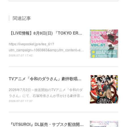
関連記事
【LIVE情報】8月9日(日) 「TOKYO ERG SUMMIT VOL.61」に出演します！
https://livepocket.jp/e/tes_61?
utm_campaign=1060863&amp;utm_content=e…
2026.07.07 17:42
TVアニメ「令和のダラさん」劇伴歌唱しました！
2026年7月2日～放送開始のTVアニメ『令和のダ
ラさん』にて、石塚玲依さんが手がける劇伴音…
2026.07.07 17:37
『UTSUROI』DL販売・サブスク配信開始！