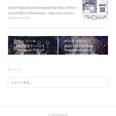
Straeming&amp;Download▸&nbsp;https://linkco.r
e/U2y05BEm✦ Bandcamp：https://sennzai.ba…
2026.07.07 17:32
2024.11.14 11:24
2024.10.13 20:30
【@渋谷宮下パーク】
2024.10.27 Sennzai
「The Music POP UP
Remastered Album
STORE」にてコラボ決…
"Arrêter le temps" Relea…
0
コメント
© 2024 Sennzai