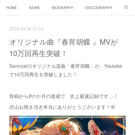
HOME
NEWS
BIOGRAPHY
DISCOGRAPHY
WORKS
FANBOX(ファンクラブ）
MOVIE
GOODS
2024.10.30 11:24
CONTACT（ご依頼について）
LINK
オリジナル曲『春宵胡蝶 』MVが
10万回再生突破！
Sennzaiのオリジナル楽曲「春宵胡蝶」が、Youtube
で10万回再生を突破しました！
投稿から約1か月の達成で、史上最速記録です…！
沢山お聴き頂き本当にありがとうございます！🌸