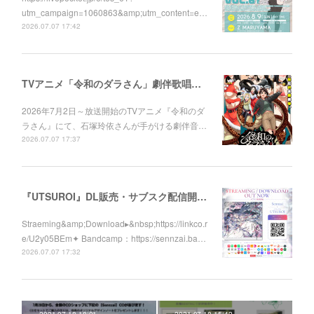
utm_campaign=1060863&amp;utm_content=e…
2026.07.07 17:42
TVアニメ「令和のダラさん」劇伴歌唱しました！
2026年7月2日～放送開始のTVアニメ『令和のダ
ラさん』にて、石塚玲依さんが手がける劇伴音…
2026.07.07 17:37
『UTSUROI』DL販売・サブスク配信開始！
Straeming&amp;Download▸&nbsp;https://linkco.r
e/U2y05BEm✦ Bandcamp：https://sennzai.ba…
2026.07.07 17:32
2021.07.18 18:01
2021.07.18 15:42