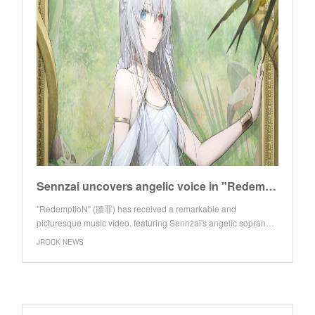
Sennzai uncovers angelic voice in "RedemptioN" from 5th album
"RedemptioN" (贖罪) has received a remarkable and
picturesque music video, featuring Sennzai's angelic sopran…
JROCK NEWS