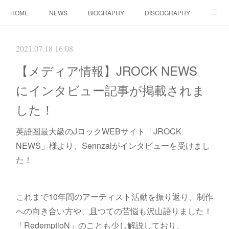
HOME
NEWS
BIOGRAPHY
DISCOGRAPHY
WORKS
FANBOX(ファンクラブ）
MOVIE
GOODS
2021.07.18 16:08
CONTACT（ご依頼について）
LINK
【メディア情報】JROCK NEWS
にインタビュー記事が掲載されま
した！
英語圏最大級のJロックWEBサイト「JROCK
NEWS」様より、Sennzaiがインタビューを受けまし
た！
これまで10年間のアーティスト活動を振り返り、制作
への向き合い方や、且つての苦悩も沢山語りました！
「RedemptioN」のことも少し解説しており、