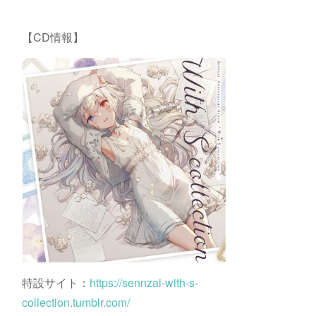
【CD情報】
特設サイト：
https://sennzai-with-s-
collection.tumblr.com/