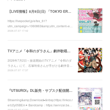
【LIVE情報】8月9日(日) 「TOKYO ERG SUMMIT VOL.61」に出演します！
https://livepocket.jp/e/tes_61?
utm_campaign=1060863&amp;utm_content=e…
2026.07.07 17:42
TVアニメ「令和のダラさん」劇伴歌唱しました！
2026年7月2日～放送開始のTVアニメ『令和のダ
ラさん』にて、石塚玲依さんが手がける劇伴音…
2026.07.07 17:37
『UTSUROI』DL販売・サブスク配信開始！
Straeming&amp;Download▸&nbsp;https://linkco.r
e/U2y05BEm✦ Bandcamp：https://sennzai.ba…
2026.07.07 17:32