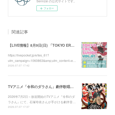
Sennzai の公式サイトです。
フォロー
関連記事
【LIVE情報】8月9日(日) 「TOKYO ERG SUMMIT VOL.61」に出演します！
https://livepocket.jp/e/tes_61?
utm_campaign=1060863&amp;utm_content=e…
2026.07.07 17:42
TVアニメ「令和のダラさん」劇伴歌唱しました！
2026年7月2日～放送開始のTVアニメ『令和のダ
ラさん』にて、石塚玲依さんが手がける劇伴音…
2026.07.07 17:37