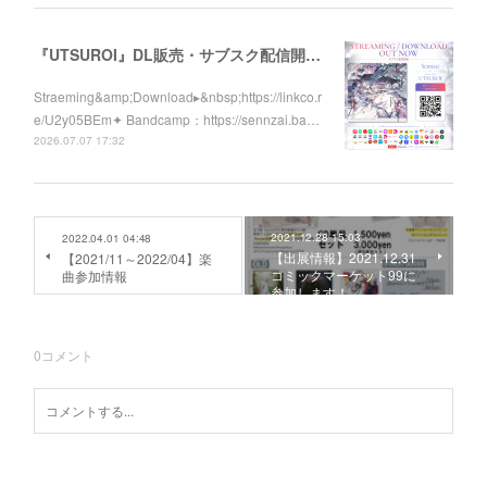
『UTSUROI』DL販売・サブスク配信開始！
Straeming&amp;Download▸&nbsp;https://linkco.r
e/U2y05BEm✦ Bandcamp：https://sennzai.ba…
2026.07.07 17:32
2021.12.28 15:03
2022.04.01 04:48
【出展情報】2021.12.31
【2021/11～2022/04】楽
コミックマーケット99に
曲参加情報
参加します！
0
コメント