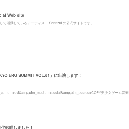
cial Web site
て活動しているアーティスト Sennzai の公式サイトです。
KYO ERG SUMMIT VOL.61」に出演します！
m_content=evt&amp;utm_medium=social&amp;utm_source=COPY美少女ゲーム音
劇伴歌唱しました！