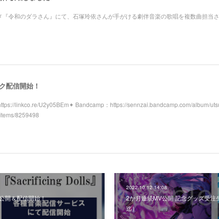
アニメ『令和のダラさん』にて、石塚玲依さんが手がける劇伴音楽の歌唱を複数曲担当
スク配信開始！
tps://linkco.re/U2y05BEm✦ Bandcamp：https://sennzai.bandcamp.com/album/uts
/items/8259498
2022.10.12 14:08
s」MV公開＆配信開始！
2か月連続MV公開 記念グッズ受注生
迄）