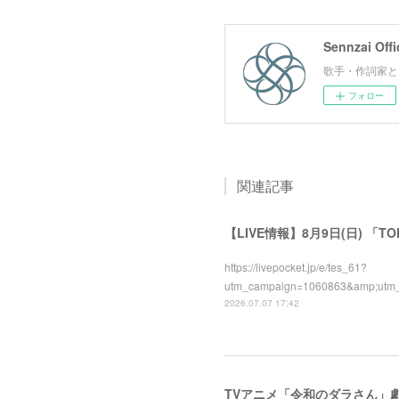
Sennzai Offi
歌手・作詞家とし
フォロー
関連記事
【LIVE情報】8月9日(日) 「TO
https://livepocket.jp/e/tes_61?
utm_campaign=1060863&amp;ut
2026.07.07 17:42
TVアニメ「令和のダラさん」