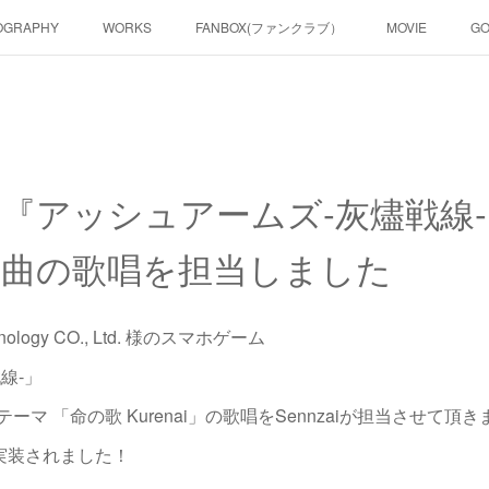
OGRAPHY
WORKS
FANBOX(ファンクラブ）
MOVIE
G
『アッシュアームズ‐灰燼戦線
曲の歌唱を担当しました
chnology CO., Ltd. 様のスマホゲーム
線‐」
マ 「命の歌 Kurenai」の歌唱をSennzaiが担当させて頂
実装されました！