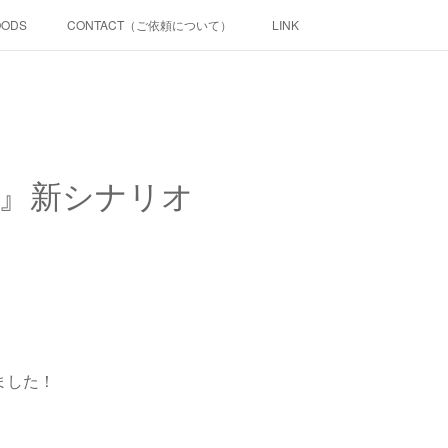
OODS
CONTACT（ご依頼について）
LINK
‐』新シナリオ
きました！