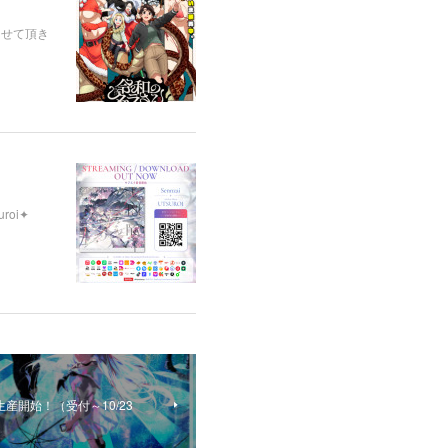
させて頂き
uroi✦
産開始！（受付～10/23