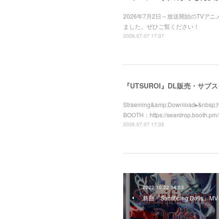
2026年7月2日～放送開始のTV
ました。ぜひご覧ください！
2026.07.07 17:37
『UTSUROI』DL販売・サブ
Straeming&amp;Download▸&nbsp;ht
BOOTH：https://seardrop.booth.pm
2026.07.07 17:32
2022.10.22 14:53
新曲「Sacrificing Doll