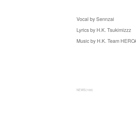
Vocal by Sennzai
Lyrics by H.K. Tsukimizzz
Music by H.K. Team HER
NEWS
(
168
)