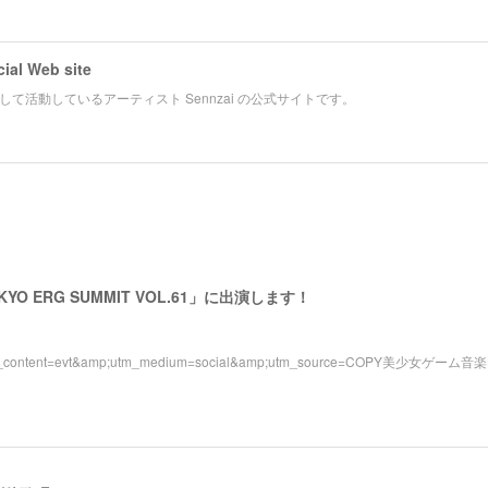
cial Web site
て活動しているアーティスト Sennzai の公式サイトです。
KYO ERG SUMMIT VOL.61」に出演します！
m_content=evt&amp;utm_medium=social&amp;utm_source=COPY美少女ゲーム音