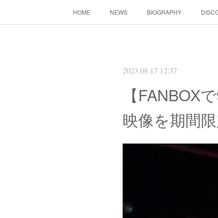
HOME
NEWS
BIOGRAPHY
DISC
2023.08.17 12:37
【FANBOX
映像を期間限