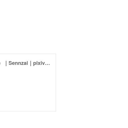
【9/14まで】富山LIVE映像公開！🎤（一部＋写真📷✨）｜Sennzai｜pixivFANBOX