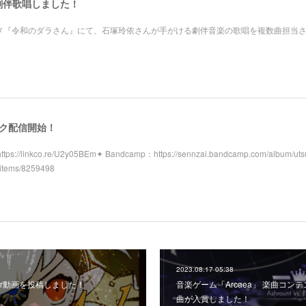
劇伴歌唱しました！
アニメ『令和のダラさん』にて、石塚玲依さんが手がける劇伴音楽の歌唱を複数曲担当
スク配信開始！
tps://linkco.re/U2y05BEm✦ Bandcamp：https://sennzai.bandcamp.com/album/uts
/items/8259498
2023.08.17 05:38
over動画を投稿しました！
音楽ゲーム「Arcaea」 楽曲コンテストに
曲が入賞しました！