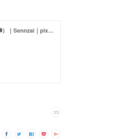
【9/14まで】富山LIVE映像公開！🎤（3曲分＋お写真📷）｜Sennzai｜pixivFANBOX