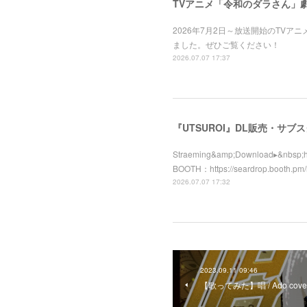
TVアニメ「令和のダラさん」
2026年7月2日～放送開始のTV
ました。ぜひご覧ください！
2026.07.07 17:37
『UTSUROI』DL販売・サブ
Straeming&amp;Download▸&nbsp;ht
BOOTH：https://seardrop.booth.pm
2026.07.07 17:32
2023.09.11 09:46
【歌ってみた】唱 / Ado c