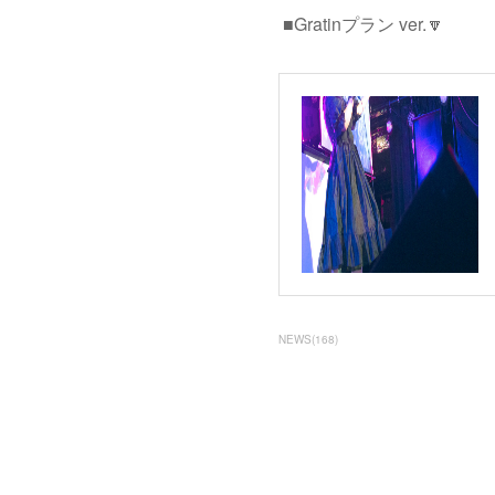
■Gratinプラン ver.🔽
NEWS
(
168
)