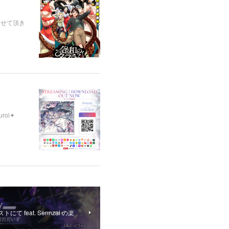
させて頂き
uroi✦
て feat. Sennzai の楽