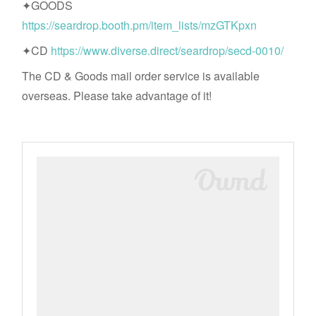
✦GOODS
https://seardrop.booth.pm/item_lists/mzGTKpxn
✦CD
https://www.diverse.direct/seardrop/secd-0010/
The CD & Goods mail order service is available
overseas. Please take advantage of it!