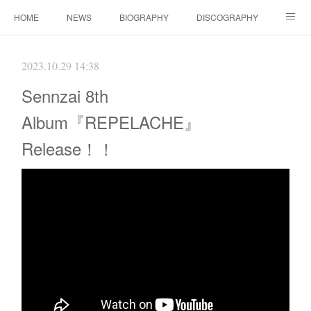
HOME
NEWS
BIOGRAPHY
DISCOGRAPHY
WORKS
FANBOX(ファンクラブ）
MOVIE
GOODS
2023.10.29 14:38
CONTACT（ご依頼について）
LINK
Sennzai 8th
Album『REPELACHE』
Release！！