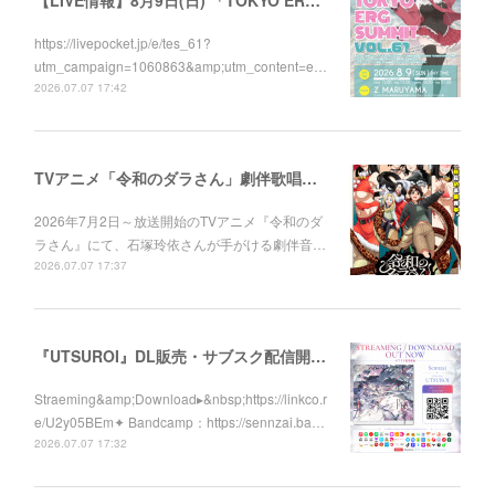
https://livepocket.jp/e/tes_61?
utm_campaign=1060863&amp;utm_content=e…
2026.07.07 17:42
TVアニメ「令和のダラさん」劇伴歌唱しました！
2026年7月2日～放送開始のTVアニメ『令和のダ
ラさん』にて、石塚玲依さんが手がける劇伴音…
2026.07.07 17:37
『UTSUROI』DL販売・サブスク配信開始！
Straeming&amp;Download▸&nbsp;https://linkco.r
e/U2y05BEm✦ Bandcamp：https://sennzai.ba…
2026.07.07 17:32