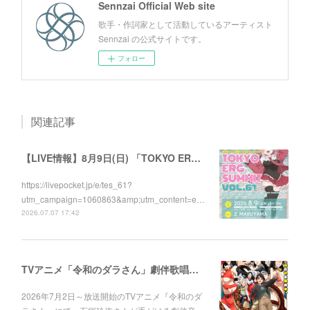
Sennzai Official Web site
歌手・作詞家として活動しているアーティスト
Sennzai の公式サイトです。
フォロー
関連記事
【LIVE情報】8月9日(日) 「TOKYO ERG SUMMIT VOL.61」に出演します！
https://livepocket.jp/e/tes_61?
utm_campaign=1060863&amp;utm_content=e…
2026.07.07 17:42
TVアニメ「令和のダラさん」劇伴歌唱しました！
2026年7月2日～放送開始のTVアニメ『令和のダ