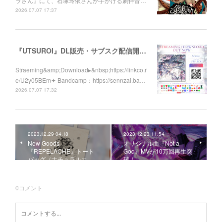
ラさん』にて、石塚玲依さんが手がける劇伴音…
2026.07.07 17:37
『UTSUROI』DL販売・サブスク配信開始！
Straeming&amp;Download▸&nbsp;https://linkco.r
e/U2y05BEm✦ Bandcamp：https://sennzai.ba…
2026.07.07 17:32
2023.12.29 04:18
2023.12.23 11:54
New Goods
オリジナル曲『Not a
『REPELACHE』トート
God』MVが10万回再生突
バッグ（ナチュラルカ…
破！
0
コメント