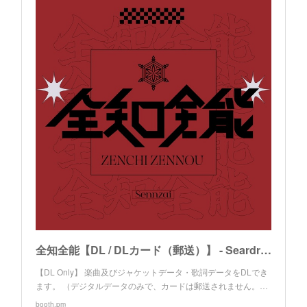
全知全能【DL / DLカード（郵送）】 - Seardrop - BOOTH
【DL Only】 楽曲及びジャケットデータ・歌詞データをDLでき
ます。 （デジタルデータのみで、カードは郵送されません。…
booth.pm