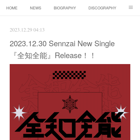
HOME
NEWS
BIOGRAPHY
DISCOGRAPHY
WORKS
FANBOX(ファンクラブ）
MOVIE
GOODS
2023.12.29 04:13
CONTACT（ご依頼について）
LINK
2023.12.30 Sennzai New Single
『全知全能』Release！！