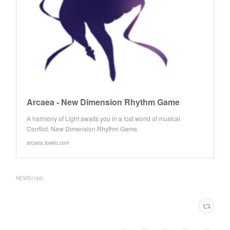
Arcaea - New Dimension Rhythm Game
A harmony of Light awaits you in a lost world of musical
Conflict. New Dimension Rhythm Game.
arcaea.lowiro.com
NEWS
(
168
)