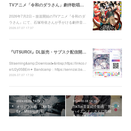
TVアニメ「令和のダラさん」劇伴歌唱しました！
2026年7月2日～放送開始のTVアニメ『令和のダ
ラさん』にて、石塚玲依さんが手がける劇伴音…
2026.07.07 17:37
『UTSUROI』DL販売・サブスク配信開始！
Straeming&amp;Download▸&nbsp;https://linkco.r
e/U2y05BEm✦ Bandcamp：https://sennzai.ba…
2026.07.07 17:32
2024.03.08 16:24
2024.03.08 16:10
オリジナル曲『Ubi Tu
TikTok音楽紹介動画「菩一
Es』MVが公開！
ハイエンド」さんに取材
を受けました