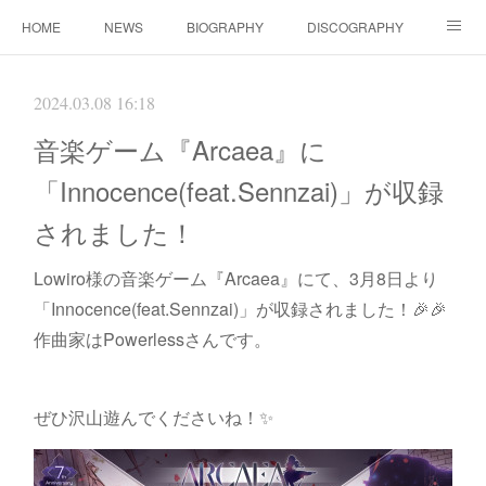
HOME
NEWS
BIOGRAPHY
DISCOGRAPHY
WORKS
FANBOX(ファンクラブ）
MOVIE
GOODS
2024.03.08 16:18
CONTACT（ご依頼について）
LINK
音楽ゲーム『Arcaea』に
「Innocence(feat.Sennzai)」が収録
されました！
Lowiro様の音楽ゲーム『Arcaea』にて、3月8日より
「Innocence(feat.Sennzai)」が収録されました！🎉🎉
作曲家はPowerlessさんです。
ぜひ沢山遊んでくださいね！✨