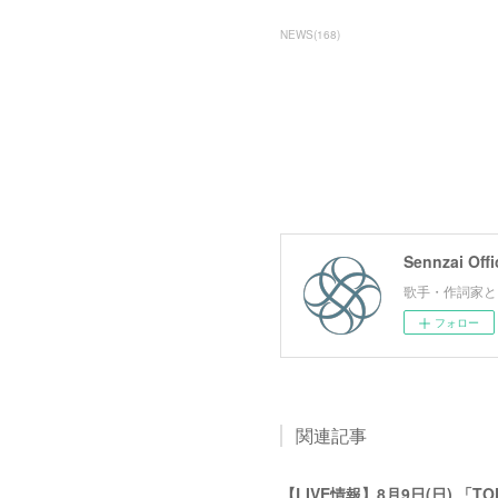
NEWS
(
168
)
Sennzai Offi
歌手・作詞家とし
フォロー
関連記事
【LIVE情報】8月9日(日) 「TO