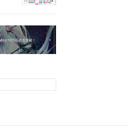
ls 』MVが10万回再生突破！