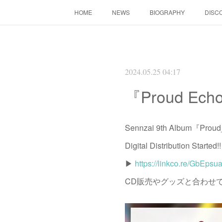
HOME
NEWS
BIOGRAPHY
DISC
2024.05.25 04:17
『Proud E
Sennzai 9th Album
Digital Distribution Started!!
▶
https://linkco.re/GbEpsu
CD販売やグッズと合わせて