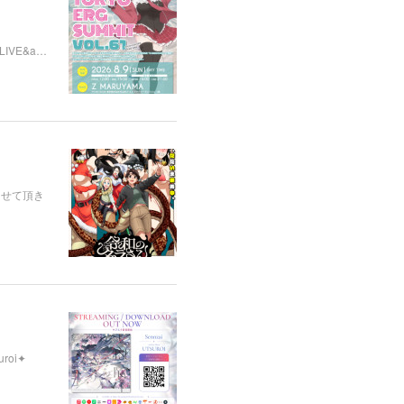
楽LIVE&a…
させて頂き
uroi✦