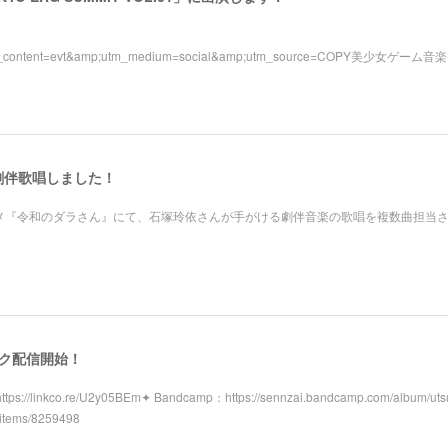
m_content=evt&amp;utm_medium=social&amp;utm_source=COPY美少女ゲーム音
劇伴歌唱しました！
アニメ『令和のダラさん』にて、石塚玲依さんが手がける劇伴音楽の歌唱を複数曲担当
スク配信開始！
tps://linkco.re/U2y05BEm✦ Bandcamp：https://sennzai.bandcamp.com/album/uts
/items/8259498