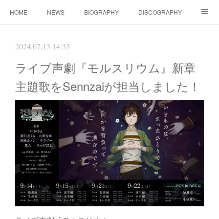
HOME
NEWS
BIOGRAPHY
DISCOGRAPHY
WORKS
FANBOX(ファンクラブ）
MOVIE
GOODS
2024.07.13 14:33
CONTACT（ご依頼について）
LINK
ライブ声劇『モルスリウム』新章
主題歌をSennzaiが担当しました！