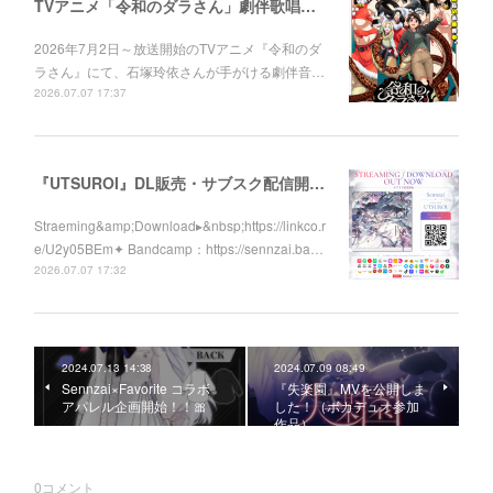
TVアニメ「令和のダラさん」劇伴歌唱しました！
2026年7月2日～放送開始のTVアニメ『令和のダ
ラさん』にて、石塚玲依さんが手がける劇伴音…
2026.07.07 17:37
『UTSUROI』DL販売・サブスク配信開始！
Straeming&amp;Download▸&nbsp;https://linkco.r
e/U2y05BEm✦ Bandcamp：https://sennzai.ba…
2026.07.07 17:32
2024.07.13 14:38
2024.07.09 08:49
Sennzai×Favorite コラボ
『失楽園』MVを公開しま
アパレル企画開始！！🎀
した！（ボカデュオ参加
作品）
0
コメント