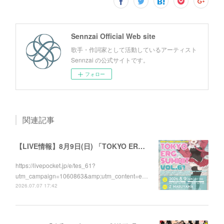
Sennzai Official Web site
歌手・作詞家として活動しているアーティスト
Sennzai の公式サイトです。
フォロー
関連記事
【LIVE情報】8月9日(日) 「TOKYO ERG SUMMIT VOL.61」に出演します！
https://livepocket.jp/e/tes_61?
utm_campaign=1060863&amp;utm_content=e…
2026.07.07 17:42