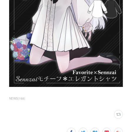
NEWS
(
168
)