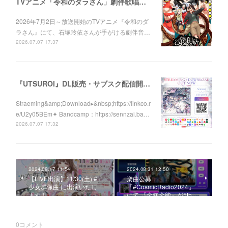
TVアニメ「令和のダラさん」劇伴歌唱しました！
2026年7月2日～放送開始のTVアニメ『令和のダ
ラさん』にて、石塚玲依さんが手がける劇伴音…
2026.07.07 17:37
『UTSUROI』DL販売・サブスク配信開始！
Straeming&amp;Download▸&nbsp;https://linkco.r
e/U2y05BEm✦ Bandcamp：https://sennzai.ba…
2026.07.07 17:32
2024.09.17 11:54
2024.08.31 12:50
【LIVE出演】11/30(土) #
楽曲公募
少女群像曲 に出演いたし
「#CosmicRadio2024」
ます！
にて 『全知全能』が5th…
0
コメント