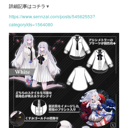
詳細記事はコチラ▼
https://www.sennzai.com/posts/54562553?
categoryIds=1564080