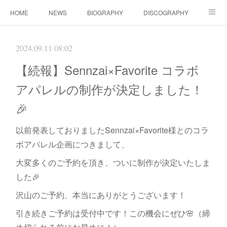
HOME
NEWS
BIOGRAPHY
DISCOGRAPHY
WORKS
FANBOX(ファンクラブ）
MOVIE
GOODS
2024.09.11 08:02
CONTACT（ご依頼について）
LINK
【続報】Sennzai×Favorite コラボ
アパレルの制作が決定しました！
🎉
以前発表しておりましたSennzai×Favorite様とのコラ
ボアパレル企画につきまして、
大変多くのご予約を頂き、ついに制作が決定いたしま
した🎉
沢山のご予約、本当にありがとうございます！
引き続きご予約は受付中です！この機会にぜひ🌸（締