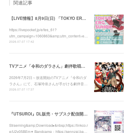
関連記事
【LIVE情報】8月9日(日) 「TOKYO ERG SUMMIT VOL.61」に出演します！
https://livepocket.jp/e/tes_61?
utm_campaign=1060863&amp;utm_content=e…
2026.07.07 17:42
TVアニメ「令和のダラさん」劇伴歌唱しました！
2026年7月2日～放送開始のTVアニメ『令和のダ
ラさん』にて、石塚玲依さんが手がける劇伴音…
2026.07.07 17:37
『UTSUROI』DL販売・サブスク配信開始！
Straeming&amp;Download▸&nbsp;https://linkco.r
e/U2y05BEm✦ Bandcamp：https://sennzai.ba…