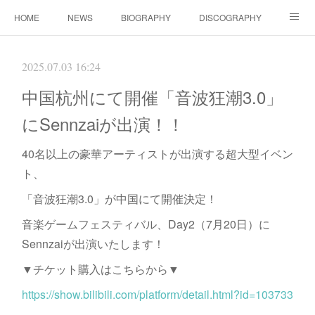
HOME
NEWS
BIOGRAPHY
DISCOGRAPHY
WORKS
FANBOX(ファンクラブ）
MOVIE
GOODS
2025.07.03 16:24
CONTACT（ご依頼について）
LINK
中国杭州にて開催「音波狂潮3.0」
にSennzaiが出演！！
40名以上の豪華アーティストが出演する超大型イベン
ト、
「音波狂潮3.0」が中国にて開催決定！
音楽ゲームフェスティバル、Day2（7月20日）に
Sennzaiが出演いたします！
▼チケット購入はこちらから▼
https://show.bilibili.com/platform/detail.html?id=103733