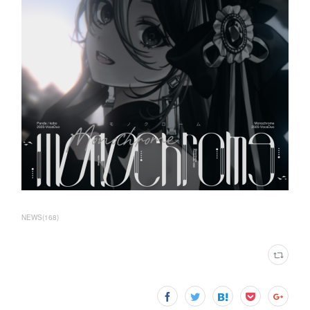
NEWS
(
168
)