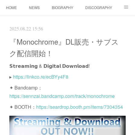
HOME
NEWS
BIOGRAPHY
DISCOGRAPHY
WORKS
FANBOX(ファンクラブ）
MOVIE
GOODS
2025.08.22 15:56
CONTACT（ご依頼について）
LINK
『Monochrome』DL販売・サブス
ク配信開始！
𝗦𝘁𝗿𝗲𝗮𝗺𝗶𝗻𝗴 & 𝗗𝗶𝗴𝗶𝘁𝗮𝗹 𝗗𝗼𝘄𝗻𝗹𝗼𝗮𝗱!
▸
https://linkco.re/ecBYy4F8
✦ Bandcamp：
https://sennzai.bandcamp.com/track/monochrome
✦ BOOTH：
https://seardrop.booth.pm/items/7304354