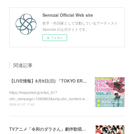
Sennzai Official Web site
歌手・作詞家として活動しているアーティスト
Sennzai の公式サイトです。
フォロー
関連記事
【LIVE情報】8月9日(日) 「TOKYO ERG SUMMIT VOL.61」に出演します！
https://livepocket.jp/e/tes_61?
utm_campaign=1060863&amp;utm_content=e…
2026.07.07 17:42
TVアニメ「令和のダラさん」劇伴歌唱しました！