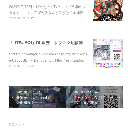
2026年7月2日～放送開始のTVアニメ『令和のダ
ラさん』にて、石塚玲依さんが手がける劇伴音…
2026.07.07 17:37
『UTSUROI』DL販売・サブスク配信開始！
Straeming&amp;Download▸&nbsp;https://linkco.r
e/U2y05BEm✦ Bandcamp：https://sennzai.ba…
2026.07.07 17:32
2025.08.22 16:01
2025.08.22 15:54
音楽ゲーム『Lanota』に
『アスター』DL販売・サ
楽曲収録！
ブスク配信開始！
0
コメント