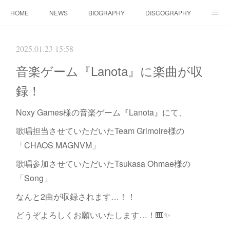
HOME
NEWS
BIOGRAPHY
DISCOGRAPHY
WORKS
FANBOX(ファンクラブ）
MOVIE
GOODS
2025.01.23 15:58
CONTACT（ご依頼について）
LINK
音楽ゲーム『Lanota』に楽曲が収
録！
Noxy Games様の音楽ゲーム『Lanota』にて、
歌唱担当させていただいたTeam Grimoire様の
「CHAOS MAGNVM」
歌唱参加させていただいたTsukasa Ohmae様の
「Song」
なんと2曲が収録されます…！！
どうぞよろしくお願いいたします…！🎹✨