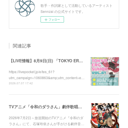
歌手・作詞家として活動しているアーティスト
Sennzai の公式サイトです。
フォロー
関連記事
【LIVE情報】8月9日(日) 「TOKYO ERG SUMMIT VOL.61」に出演します！
https://livepocket.jp/e/tes_61?
utm_campaign=1060863&amp;utm_content=e…
2026.07.07 17:42
TVアニメ「令和のダラさん」劇伴歌唱しました！
2026年7月2日～放送開始のTVアニメ『令和のダ
ラさん』にて、石塚玲依さんが手がける劇伴音…