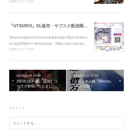
2026.07.07 17:37
『UTSUROI』DL販売・サブスク配信開始！
Straeming&amp;Download▸&nbsp;https://linkco.r
e/U2y05BEm✦ Bandcamp：https://sennzai.ba…
2026.07.07 17:32
2025.02.03 05:04
2024.12.31 07:34
DEVILOOF 様 「因習」コ
オリジナル曲『Gravity』
ーラス歌唱いたしまし
MVが公開！
た！
0
コメント