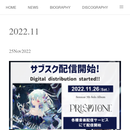
HOME
NEWS
BIOGRAPHY
DISCOGRAPHY
WORKS
FANBOX(ファンクラブ）
MOVIE
GOODS
2022
.
11
CONTACT（ご依頼について）
LINK
25
Nov
2022
08
Nov
2022