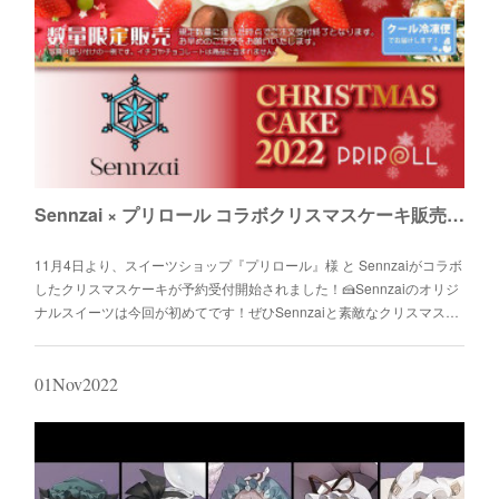
ppy pty Ltd.様の音楽ゲーム『osu!』の世界大会 osu! World Cup 2022 セ
ミファイナル楽曲『escape (the looking-glass, and what alice found
there)』の作詞・歌唱をSennzaiが担当させ...
Sennzai × プリロール コラボクリスマスケーキ販売開始！
11月4日より、スイーツショップ『プリロール』様 と Sennzaiがコラボ
したクリスマスケーキが予約受付開始されました！🍰Sennzaiのオリジ
ナルスイーツは今回が初めてです！ぜひSennzaiと素敵なクリスマス…
01
Nov
2022