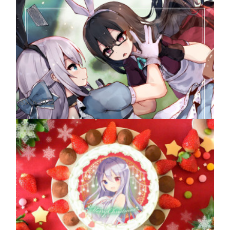
Sennzai 7th Album"Prismtone"配信開始！！
08
Nov
2022
11月26日（土）より、Sennzai 7th Album "Prismtone" の各種音楽配信
サービスによる配信が開始されました！ストリーミング配信の他、DL
販売、CD販売、ハイレゾ音源のお取り扱いも御座いますので、是非…
リズムゲーム 『osu!』 の世界大会楽曲にて作詞・歌唱担当しました！