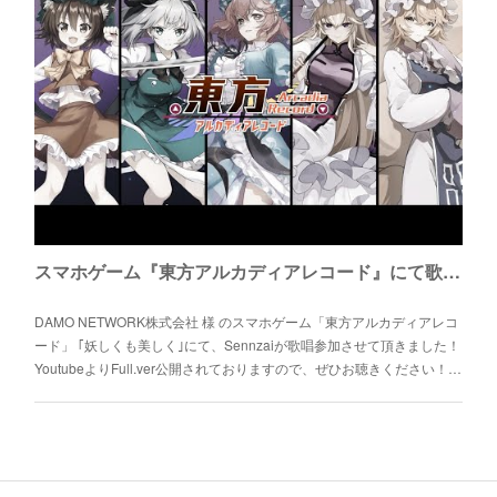
スマホゲーム『東方アルカディアレコード』にて歌唱参加しました
DAMO NETWORK株式会社 様 のスマホゲーム「東方アルカディアレコ
ード」 ｢妖しくも美しく｣にて、Sennzaiが歌唱参加させて頂きました！
YoutubeよりFull.ver公開されておりますので、ぜひお聴きください！…